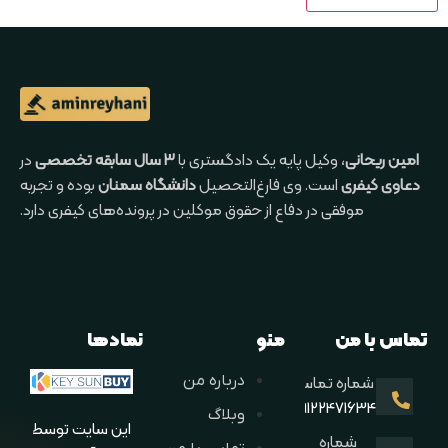
امین ریحانی
، وکیل پایه یک دادگستری با
۳ سال سابقه تخصصی
در
دعاوی کیفری
است. وی فارغ‌التحصیل
دانشگاه سمنان
بوده و تجربه
موفقی در دفاع از حقوق موکلین در پرونده‌های کیفری دارد.
تماس با من
منو
نمادها
درباره من
شماره تماس
09122471634
وبلاگ
این سایت توسط
شماره