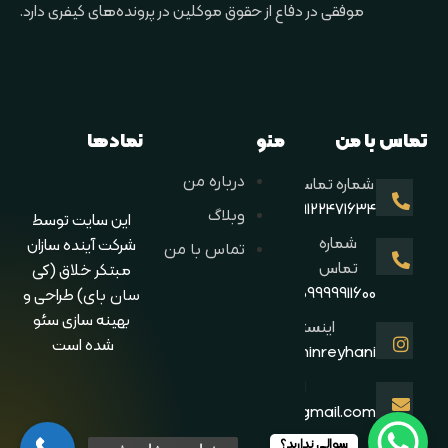
موفقی در دفاع از حقوق موکلین در پرونده‌های کیفری دارد.
تماس با من
منو
نمادها
درباره من
شماره تماس
09122471634
وبلاگ
این سایت توسط
شماره
شرکت آینده سازان
تماس با من
تماس
مبتکر خلاق
(کی
09999911600
طراحی و
سان بای)
بهینه سازی سئو
اینستاگرام
شده است
vakil_aminreyhani@
ایمیل
Amin.f7473@gmail.com
سوالی ندارید؟